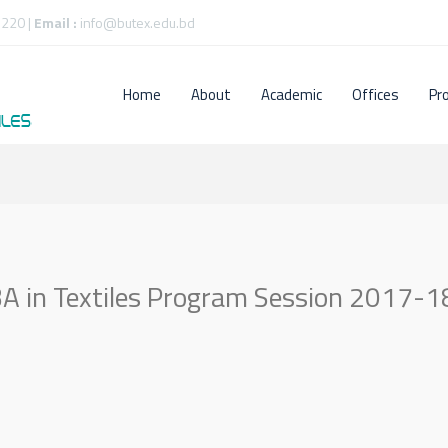
220 |
Email :
info@butex.edu.bd
Home
About
Academic
Offices
Pr
A in Textiles Program Session 2017-1