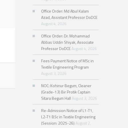
Office Order: Md Abul Kalam
Azad, Assistant Professor DoDCE
August 4, 2026
Office Order: Dr. Mohammad
Abbas Uddin Shiyak, Associate
Professor DoDCE
August 4, 2026
Fees Payment Notice of MSc in
Textile Engineering Program
August 3, 2026
NOC: Kohinur Begum, Cleaner
(Grade-13) Bir Protik Captain
Sitara Begum Hall
August 3, 2026
Re-Admission Notice of L1-T1,
L2-T1 BSc in Textile Engineering
(Session: 2025-26)
August 2,