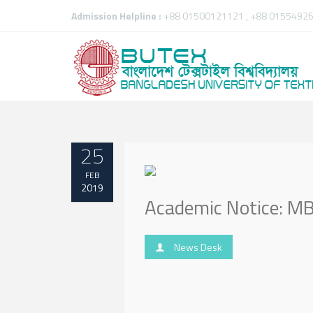
Admission Helpline :
+88 01500121121 , +88 01554926
25
FEB
2019
Academic Notice: MB
News Desk