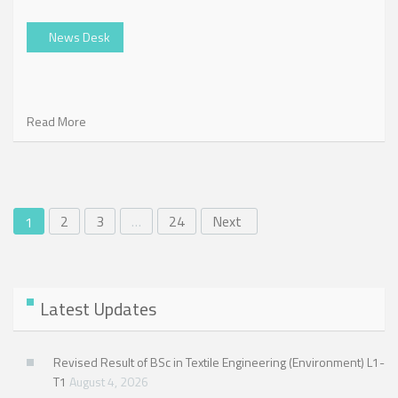
News Desk
Read More
2
3
…
24
Next
1
Latest Updates
Revised Result of BSc in Textile Engineering (Environment) L1-
T1
August 4, 2026