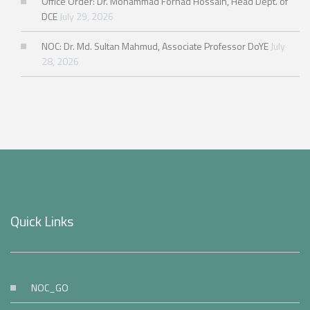
Office Order: Dr. Mohammad Forhad Hossain, Head Dept. of
DCE
July 29, 2026
NOC: Dr. Md. Sultan Mahmud, Associate Professor DoYE
July
28, 2026
Quick Links
NOC_GO