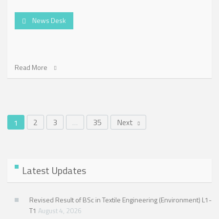
News Desk
Read More
2
3
…
35
Next
1
Latest Updates
Revised Result of BSc in Textile Engineering (Environment) L1-
T1
August 4, 2026