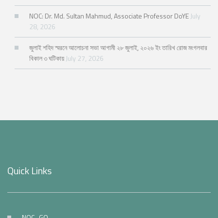
NOC: Dr. Md. Sultan Mahmud, Associate Professor DoYE
July
28, 2026
জুলাই শহিদ স্মরনে আলোচনা সভা আগামী ২৮ জুলাই, ২০২৬ ইং তারিখ রোজ মংগলবার
বিকাল ৩ ঘটিকায়
July 27, 2026
Quick Links
NOC_GO