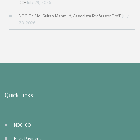
DCE
July 29, 2026
NOC: Dr. Md. Sultan Mahmud, Associate Professor DoYE
July
28, 2026
Quick Links
NOC_GO
Fees Payment