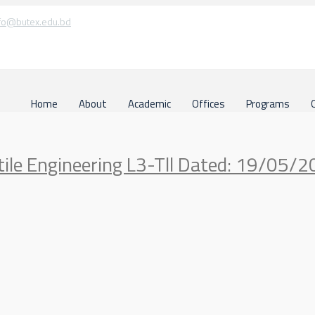
fo@butex.edu.bd
Home
About
Academic
Offices
Programs
tile Engineering L3-Tll Dated: 19/05/