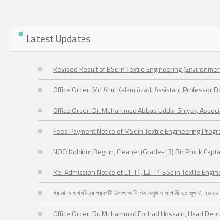
Latest Updates
Revised Result of BSc in Textile Engineering (Environmen
Office Order: Md Abul Kalam Azad, Assistant Professor 
Office Order: Dr. Mohammad Abbas Uddin Shiyak, Assoc
Fees Payment Notice of MSc in Textile Engineering Prog
NOC: Kohinur Begum, Cleaner (Grade-13) Bir Protik Capta
Re-Admission Notice of L1-T1, L2-T1 BSc in Textile Engi
প্রামাণ্য তথ্যচিত্র প্রদর্শনী উপলক্ষে বিশেষ অনুষ্ঠান আগামী ৩০ জুলাই, ২০
Office Order: Dr. Mohammad Forhad Hossain, Head Dept.