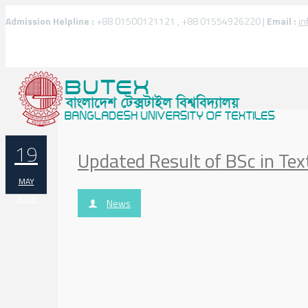
Admission Helpline :
+88 01500121121 , +88 01554926220 |
Email :
in
19
Updated Result of BSc in Tex
MAY
2026
News