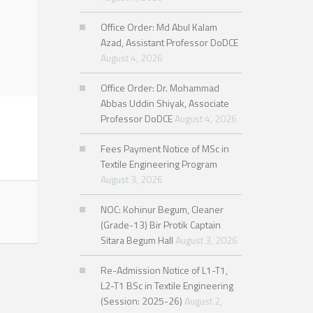
Office Order: Md Abul Kalam
Azad, Assistant Professor DoDCE
August 4, 2026
Office Order: Dr. Mohammad
Abbas Uddin Shiyak, Associate
Professor DoDCE
August 4, 2026
Fees Payment Notice of MSc in
Textile Engineering Program
August 3, 2026
NOC: Kohinur Begum, Cleaner
(Grade-13) Bir Protik Captain
Sitara Begum Hall
August 3, 2026
Re-Admission Notice of L1-T1,
L2-T1 BSc in Textile Engineering
(Session: 2025-26)
August 2,