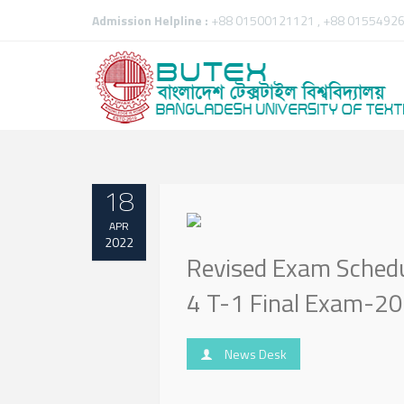
Admission Helpline :
+88 01500121121 , +88 01554926
18
APR
2022
Revised Exam Schedul
4 T-1 Final Exam-2
News Desk