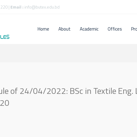
220 |
Email :
info@butex.edu.bd
Home
About
Academic
Offices
Pr
e of 24/04/2022: BSc in Textile Eng. 
020