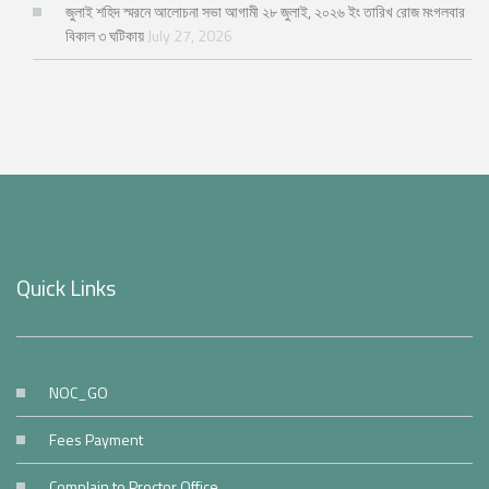
জুলাই শহিদ স্মরনে আলোচনা সভা আগামী ২৮ জুলাই, ২০২৬ ইং তারিখ রোজ মংগলবার
বিকাল ৩ ঘটিকায়
July 27, 2026
Quick Links
NOC_GO
Fees Payment
Complain to Proctor Office