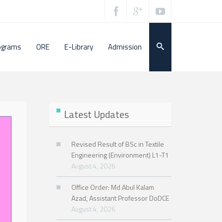
ograms
ORE
E-Library
Admission
Latest Updates
Revised Result of BSc in Textile
Engineering (Environment) L1-T1
August 4, 2026
Office Order: Md Abul Kalam
Azad, Assistant Professor DoDCE
August 4, 2026