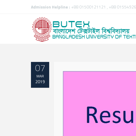
Admission Helpline :
+88 01500121121 , +88 01554926
07
MAR
2019