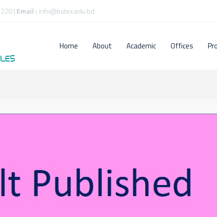
220 |
Email :
info@butex.edu.bd
Home
About
Academic
Offices
Pr