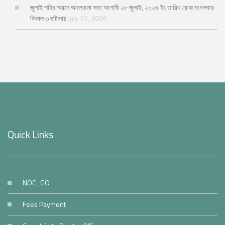
জুলাই শহিদ স্মরনে আলোচনা সভা আগামী ২৮ জুলাই, ২০২৬ ইং তারিখ রোজ মংগলবার
বিকাল ৩ ঘটিকায়
July 27, 2026
Quick Links
NOC_GO
Fees Payment