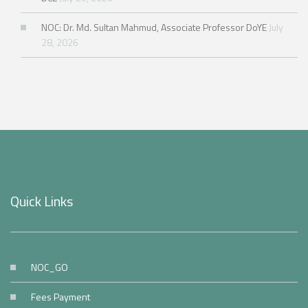
NOC: Dr. Md. Sultan Mahmud, Associate Professor DoYE
July
28, 2026
Quick Links
NOC_GO
Fees Payment