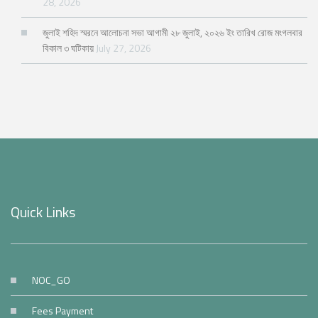
28, 2026
জুলাই শহিদ স্মরনে আলোচনা সভা আগামী ২৮ জুলাই, ২০২৬ ইং তারিখ রোজ মংগলবার
বিকাল ৩ ঘটিকায়
July 27, 2026
Quick Links
NOC_GO
Fees Payment