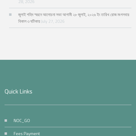
28, 2026
জুলাই শহিদ স্মরনে আলোচনা সভা আগামী ২৮ জুলাই, ২০২৬ ইং তারিখ রোজ মংগলবার
বিকাল ৩ ঘটিকায়
July 27, 2026
Quick Links
NOC_GO
Fees Payment