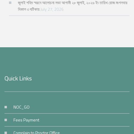
জুলাই শহিদ স্মরনে আলোচনা সভা আগামী ২৮ জুলাই, ২০২৬ ইং তারিখ রোজ মংগলবার
বিকাল ৩ ঘটিকায়
July 27, 2026
Quick Links
NOC_GO
Fees Payment
Complain to Proctor Office