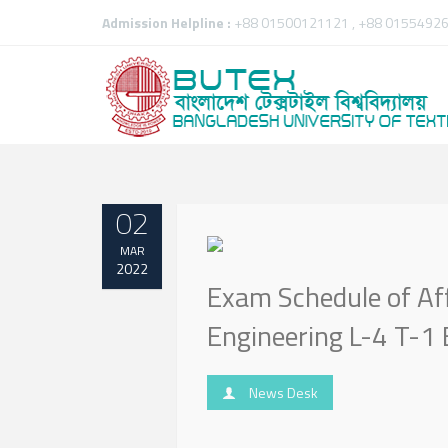
Admission Helpline :
+88 01500121121 , +88 01554926
02
MAR
2022
Exam Schedule of Affil
Engineering L-4 T-
News Desk