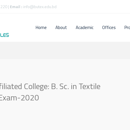
220 |
Email :
info@butex.edu.bd
Home
About
Academic
Offices
Pr
iated College: B. Sc. in Textile
1 Exam-2020