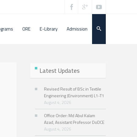
ograms
ORE
E-Library
Admission
Latest Updates
Revised Result of BSc in Textile
Engineering (Environment) L1-T1
August 4, 2026
Office Order: Md Abul Kalam
Azad, Assistant Professor DoDCE
August 4, 2026