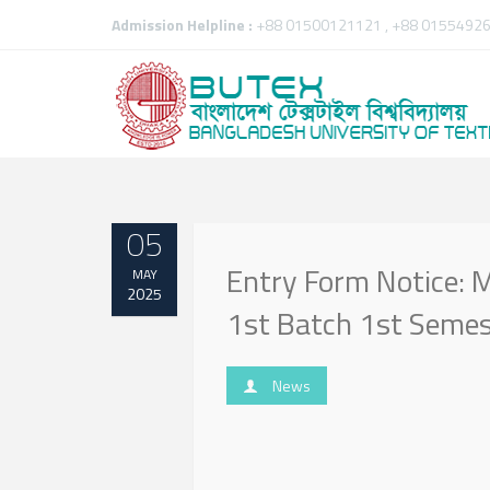
Admission Helpline :
+88 01500121121 , +88 01554926
05
Entry Form Notice: M
MAY
2025
1st Batch 1st Semes
News