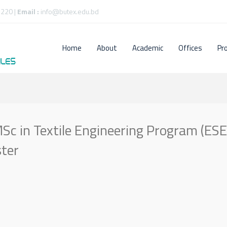
220 |
Email :
info@butex.edu.bd
Home
About
Academic
Offices
Pr
Sc in Textile Engineering Program (ESE
ter