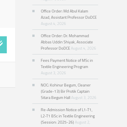
Office Order: Md Abul Kalam
Azad, Assistant Professor DoDCE
August 4, 2026
Office Order: Dr. Mohammad
Abbas Uddin Shiyak, Associate
Professor DoDCE
August 4, 2026
Fees Payment Notice of MSc in
Textile Engineering Program
August 3, 2026
NOC: Kohinur Begum, Cleaner
(Grade-13) Bir Protik Captain
Sitara Begum Hall
August 3, 2026
Re-Admission Notice of L1-T1,
L2-T1 BSc in Textile Engineering
(Session: 2025-26)
August 2,