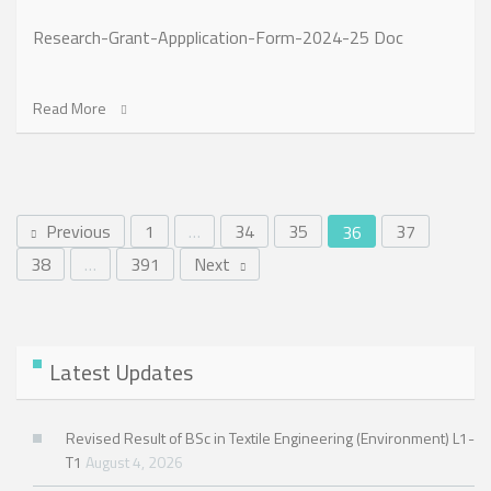
Research-Grant-Appplication-Form-2024-25 Doc
Read More
Previous
1
…
34
35
37
36
38
…
391
Next
Latest Updates
Revised Result of BSc in Textile Engineering (Environment) L1-
T1
August 4, 2026