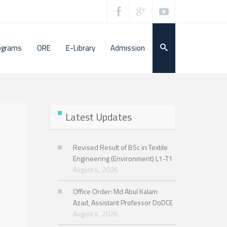
ograms
ORE
E-Library
Admission
Latest Updates
Revised Result of BSc in Textile
Engineering (Environment) L1-T1
August 4, 2026
Office Order: Md Abul Kalam
Azad, Assistant Professor DoDCE
August 4, 2026