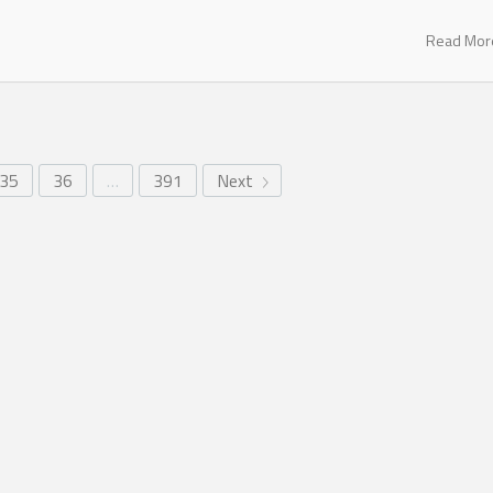
Read Mo
35
36
…
391
Next