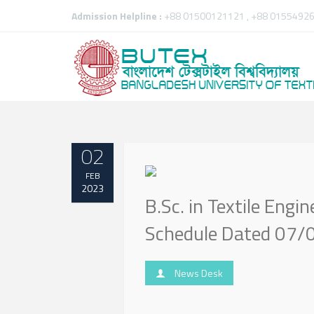
Admission Helpline :
+88 01500121121 , +88 01554926
02
FEB
2023
B.Sc. in Textile Eng
Schedule Dated 07
News Desk