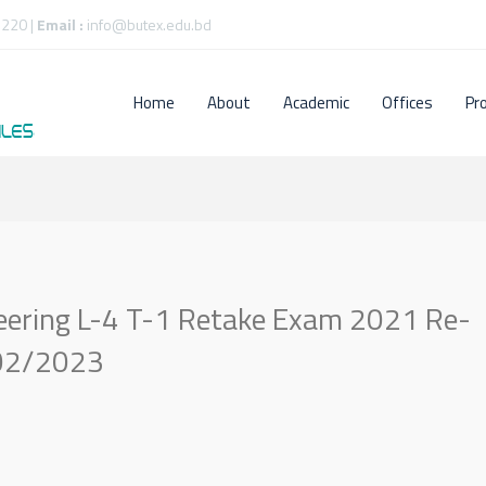
220 |
Email :
info@butex.edu.bd
Home
About
Academic
Offices
Pr
ineering L-4 T-1 Retake Exam 2021 Re-
/02/2023