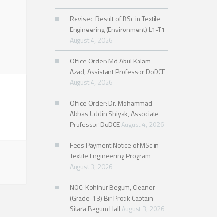
Revised Result of BSc in Textile
Engineering (Environment) L1-T1
August 4, 2026
Office Order: Md Abul Kalam
Azad, Assistant Professor DoDCE
August 4, 2026
Office Order: Dr. Mohammad
Abbas Uddin Shiyak, Associate
Professor DoDCE
August 4, 2026
Fees Payment Notice of MSc in
Textile Engineering Program
August 3, 2026
NOC: Kohinur Begum, Cleaner
(Grade-13) Bir Protik Captain
Sitara Begum Hall
August 3, 2026