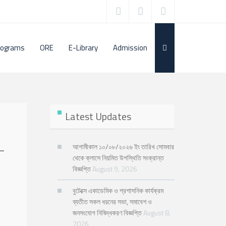
rograms
ORE
E-Library
Admission
Latest Updates
-
আগামীকাল ১০/০৮/২০২৬ ইং তারিখ সোমবার
থেকে ক্লাসে নিয়মিত উপস্থিতি সংক্রান্ত
বিজ্ঞপ্তি
August 9, 2026
বুটেক্সে একাডেমিক ও প্রশাসনিক কার্যক্রম
ব্যতীত সকল ধরনের সভা, সমাবেশ ও
জনসংযোগ নিষিদ্ধকরণ বিজ্ঞপ্তি
August 8,
2026