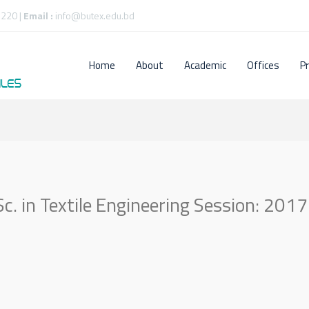
220 |
Email :
info@butex.edu.bd
Home
About
Academic
Offices
P
c. in Textile Engineering Session: 2017