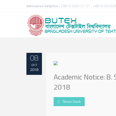
Admission Helpline :
+88 01500121121 , +88 01554926
08
OCT
2018
Academic Notice: B. S
2018
News Desk