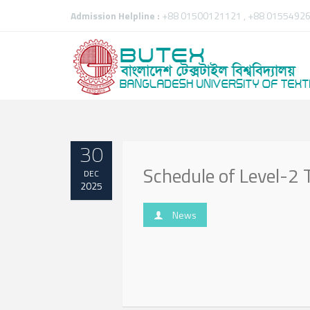
Admission Helpline :
+88 01500121121 , +88 01554926
30
Schedule of Level-
DEC
2025
News