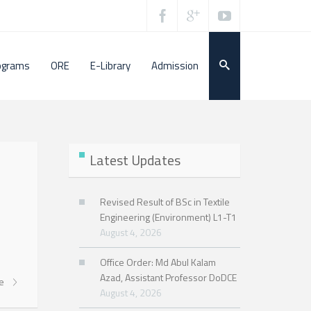
ograms
ORE
E-Library
Admission
Latest Updates
Revised Result of BSc in Textile
Engineering (Environment) L1-T1
August 4, 2026
Office Order: Md Abul Kalam
Azad, Assistant Professor DoDCE
re
August 4, 2026