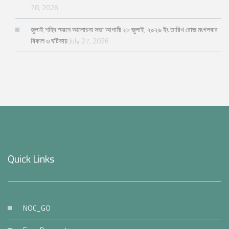
28, 2026
জুলাই শহিদ স্মরনে আলোচনা সভা আগামী ২৮ জুলাই, ২০২৬ ইং তারিখ রোজ মংগলবার
বিকাল ৩ ঘটিকায়
July 27, 2026
Quick Links
NOC_GO