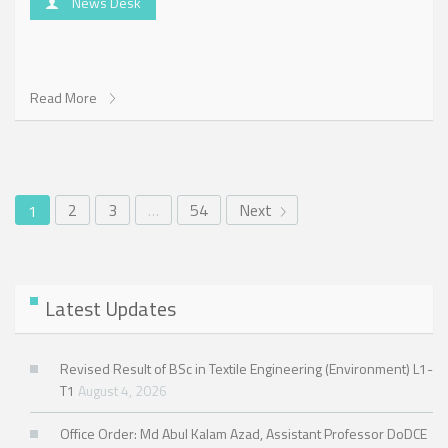
News Desk
Read More
2
3
…
54
Next
1
Latest Updates
Revised Result of BSc in Textile Engineering (Environment) L1-
T1
August 4, 2026
Office Order: Md Abul Kalam Azad, Assistant Professor DoDCE