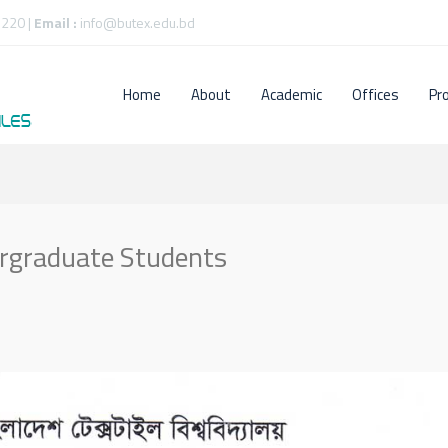
220 |
Email :
info@butex.edu.bd
Home
About
Academic
Offices
Pr
ergraduate Students