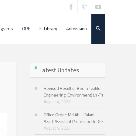
ograms
ORE
E-Library
Admission
Latest Updates
Revised Result of BSc in Textile
Engineering (Environment) L1-T1
August 4, 2026
Office Order: Md Abul Kalam
Azad, Assistant Professor DoDCE
August 4, 2026