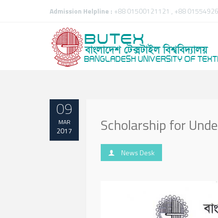
Admission Helpline :
+88 01500121121 , +88 01554926
09
Scholarship for Und
MAR
2017
News Desk