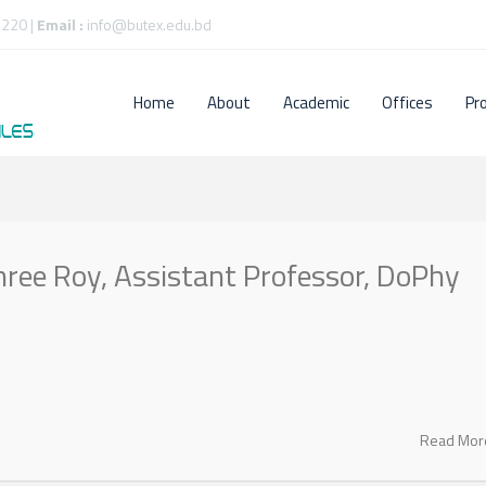
220 |
Email :
info@butex.edu.bd
Home
About
Academic
Offices
Pr
hree Roy, Assistant Professor, DoPhy
Read Mo