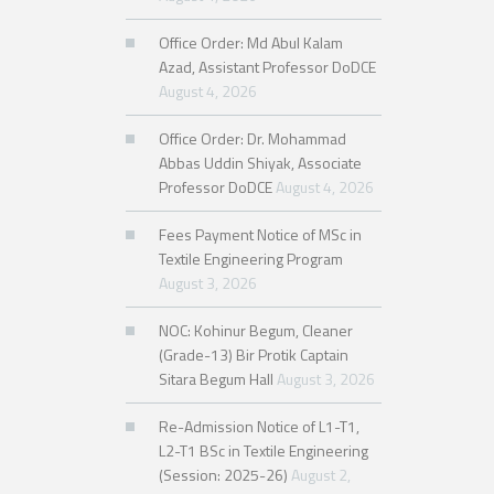
Office Order: Md Abul Kalam
Azad, Assistant Professor DoDCE
August 4, 2026
Office Order: Dr. Mohammad
Abbas Uddin Shiyak, Associate
Professor DoDCE
August 4, 2026
Fees Payment Notice of MSc in
Textile Engineering Program
August 3, 2026
NOC: Kohinur Begum, Cleaner
(Grade-13) Bir Protik Captain
Sitara Begum Hall
August 3, 2026
Re-Admission Notice of L1-T1,
L2-T1 BSc in Textile Engineering
(Session: 2025-26)
August 2,