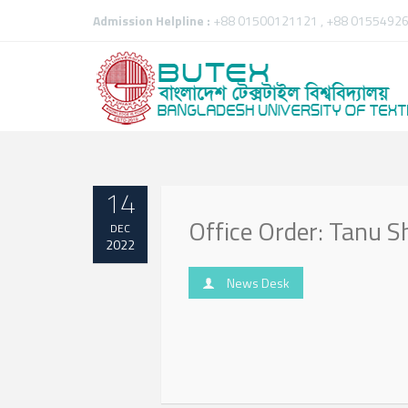
Admission Helpline :
+88 01500121121 , +88 01554926
14
Office Order: Tanu S
DEC
2022
News Desk