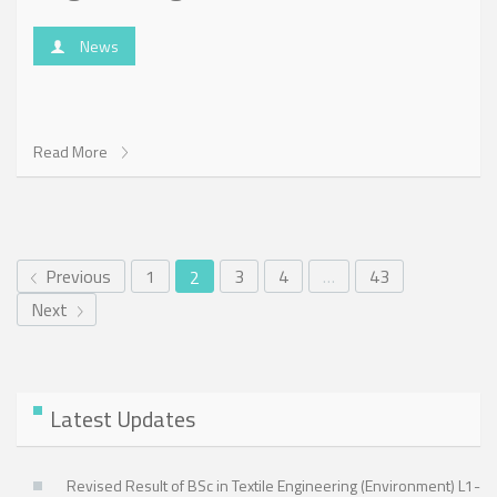
News
Read More
Previous
1
3
4
…
43
2
Next
Latest Updates
Revised Result of BSc in Textile Engineering (Environment) L1-