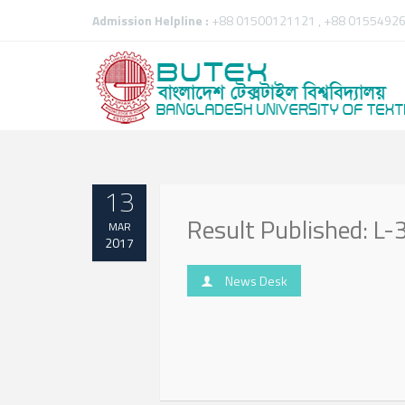
Admission Helpline :
+88 01500121121 , +88 01554926
13
Result Published: L-3 
MAR
2017
News Desk