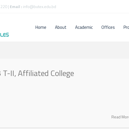
220 |
Email :
info@butex.edu.bd
Home
About
Academic
Offices
Pr
T-II, Affiliated College
Read Mo