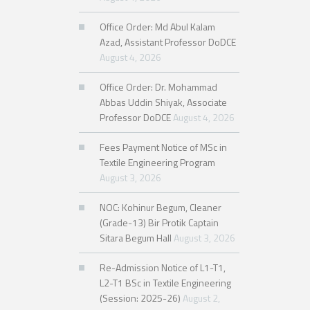
Office Order: Md Abul Kalam
Azad, Assistant Professor DoDCE
August 4, 2026
Office Order: Dr. Mohammad
Abbas Uddin Shiyak, Associate
Professor DoDCE
August 4, 2026
Fees Payment Notice of MSc in
Textile Engineering Program
August 3, 2026
NOC: Kohinur Begum, Cleaner
(Grade-13) Bir Protik Captain
Sitara Begum Hall
August 3, 2026
Re-Admission Notice of L1-T1,
L2-T1 BSc in Textile Engineering
(Session: 2025-26)
August 2,