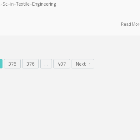
-Sc.-in-Textile-Engineering
Read Mo
375
376
…
407
Next