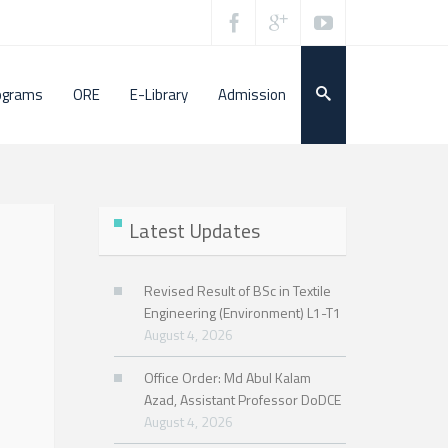
ograms
ORE
E-Library
Admission
Latest Updates
Revised Result of BSc in Textile
Engineering (Environment) L1-T1
August 4, 2026
Office Order: Md Abul Kalam
Azad, Assistant Professor DoDCE
August 4, 2026