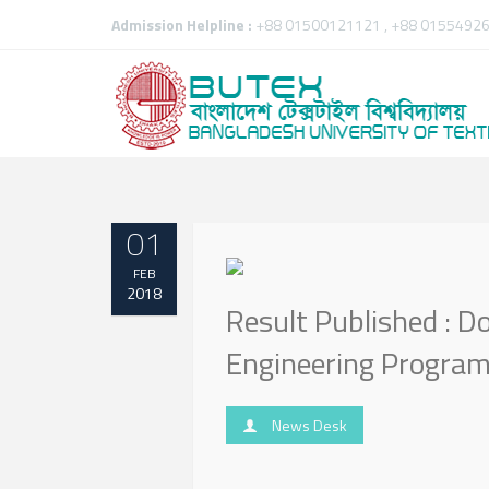
Admission Helpline :
+88 01500121121 , +88 01554926
01
FEB
2018
Result Published : Do
Engineering Program
News Desk