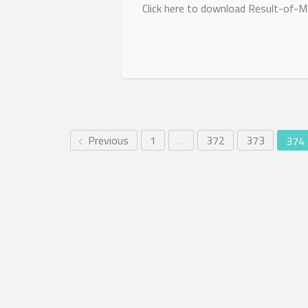
Click here to download Result-of-M.
Previous
1
…
372
373
374