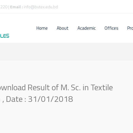
220 |
Email :
info@butex.edu.bd
Home
About
Academic
Offices
Pr
wnload Result of M. Sc. in Textile
 , Date : 31/01/2018