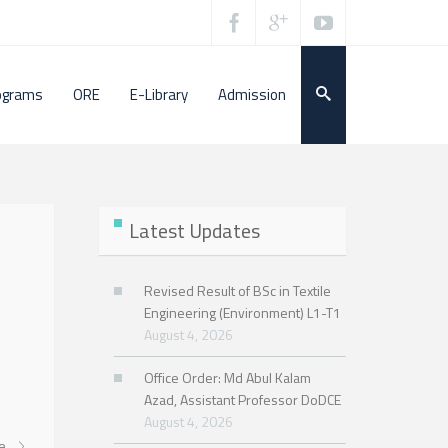
ograms
ORE
E-Library
Admission
Latest Updates
Revised Result of BSc in Textile
Engineering (Environment) L1-T1
August 4, 2026
Office Order: Md Abul Kalam
Azad, Assistant Professor DoDCE
August 4, 2026
re