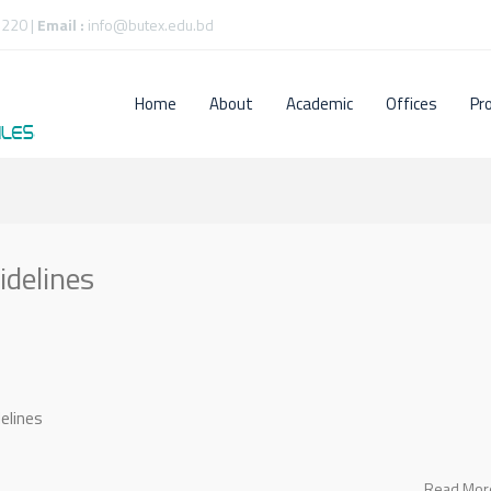
220 |
Email :
info@butex.edu.bd
Home
About
Academic
Offices
Pr
idelines
elines
Read Mo