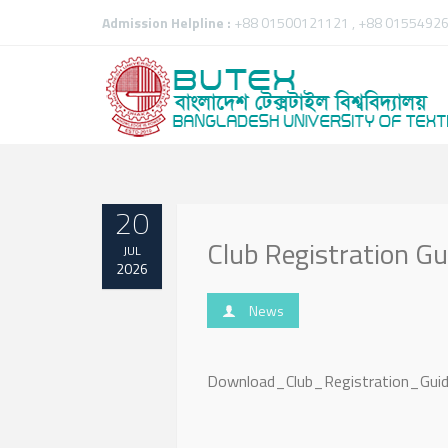
Admission Helpline :
+88 01500121121 , +88 01554926
20
Club Registration Gu
JUL
2026
News
Download_Club_Registration_Guid