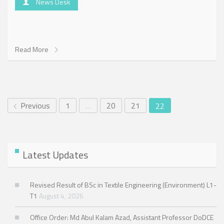
News Desk
Read More
Previous
1
…
20
21
22
Latest Updates
Revised Result of BSc in Textile Engineering (Environment) L1-
T1
August 4, 2026
Office Order: Md Abul Kalam Azad, Assistant Professor DoDCE