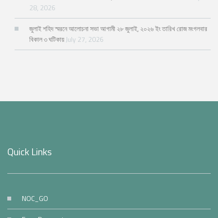
28, 2026
জুলাই শহিদ স্মরনে আলোচনা সভা আগামী ২৮ জুলাই, ২০২৬ ইং তারিখ রোজ মংগলবার
বিকাল ৩ ঘটিকায়
July 27, 2026
Quick Links
NOC_GO