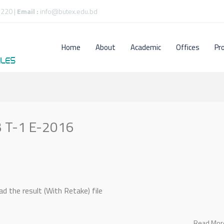
220 |
Email :
info@butex.edu.bd
Home
About
Academic
Offices
Pr
-3 T-1 E-2016
d the result (With Retake) file
Read Mo