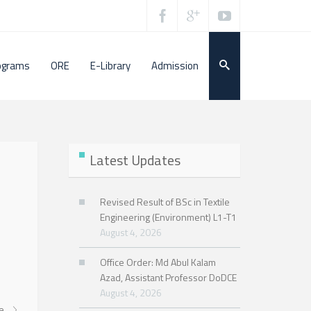
ograms
ORE
E-Library
Admission
Latest Updates
Revised Result of BSc in Textile
Engineering (Environment) L1-T1
August 4, 2026
Office Order: Md Abul Kalam
Azad, Assistant Professor DoDCE
August 4, 2026
re