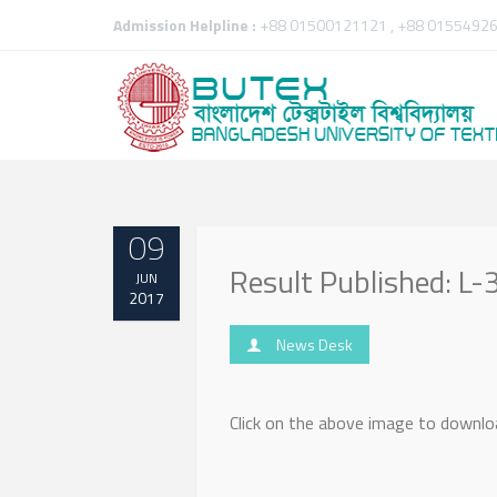
Admission Helpline :
+88 01500121121 , +88 01554926
09
Result Published: L
JUN
2017
News Desk
Click on the above image to downloa