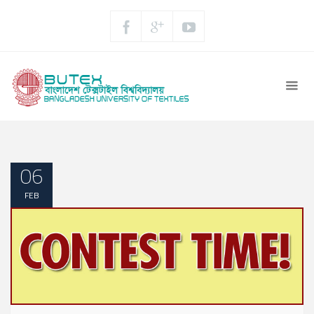
06
FEB