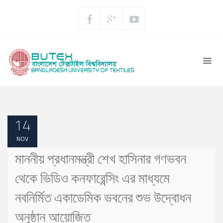
14
NOV
মাননীয় প্রধানমন্ত্রী শেখ হাসিনার গণভবন
থেকে ভিডিও কনফারেন্সিং এর মাধ্যমে
নবনির্মিত একাডেমিক ভবনের শুভ উদ্বোধন
অনুষ্ঠান আয়োজিত