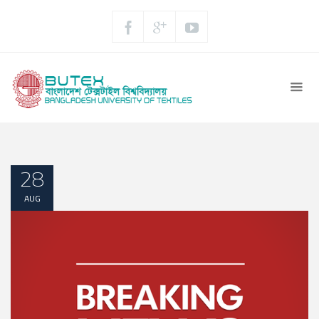
28
AUG